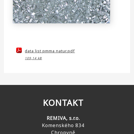
data list pmma natur.pdf
109,14 kB
KONTAKT
REMIVA, s.r.o.
Komenského 834
Chropyně