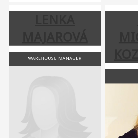
LENKA
MAJAROVÁ
MI
KO
WAREHOUSE MANAGER