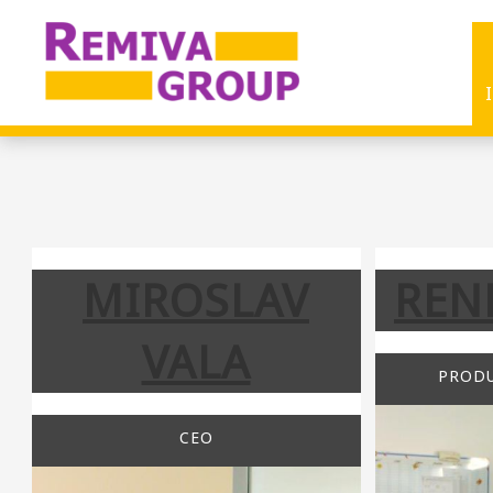
MIROSLAV
REN
VALA
PROD
CEO