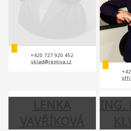
+420 727 920 452
sklad@remiva.cz
+42
off
LENKA
ING.
VAVŘÍKOVÁ
KL