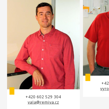
+42
vyr
+420 602 529 304
vala@remiva.cz