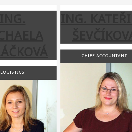
ING.
ING. KATEŘ
CHAELA
ŠEVČÍKOV
ZÁČKOVÁ
CHIEF ACCOUNTANT
LOGISTICS