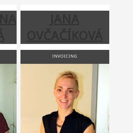
INA
JANA
Á
OVČAČÍKOVÁ
INVOICING