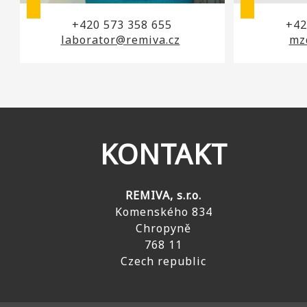
+420 573 358 655
+42
laborator@remiva.cz
mz
KONTAKT
REMIVA, s.r.o.
Komenského 834
Chropyně
768 11
Czech republic